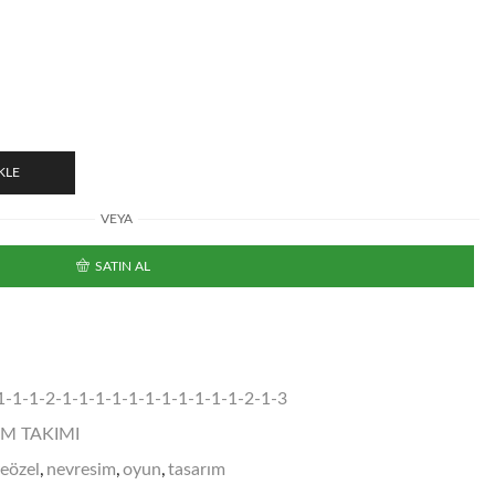
ndaki
yat:
.440,00 ₺.
KLE
VEYA
SATIN AL
-1-1-2-1-1-1-1-1-1-1-1-1-1-1-2-1-3
İM TAKIMI
yeözel
,
nevresim
,
oyun
,
tasarım