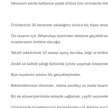
Nevresim perde battaniye yatak örtüsü tüm ürünlerde istedi
Ürünlerinizi 30 derecede yıkadığınız sürece hiç bişey olma
Ön tasarım için WhatsApp üzerinden iletişime geçebilirsini
onaylarsanız üretime alacağız.
Tekstil sektöründe 10 seneyi aşmış tecrübe, bilgi ve birik
Zevkli ve kaliteli şıklığı bütünlük içinde yaşamak isteyenl
Bize hayalinizi anlatın biz gerçekleştirelim
Beklentilerinizin ötesinde , daima yenilikçi ve moda tasarı
Biz de alışverişlerinizde kolaylık sağlamak, çeşitli seçene
Günümüzde hayatımıza hız kazandırmak için iletişim araçla