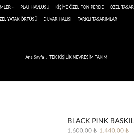
IMLER
PLAJ HAVLUSU
KİŞİYE ÖZEL FON PERDE
ÖZEL TASARI
ÖZEL YATAK ÖRTÜSÜ
DUVAR HALISI
FARKLI TASARIMLAR
Ana Sayfa
TEK KİŞİLİK NEVRESİM TAKIMI
BLACK PINK BASKIL
Orijinal
Ş
1.600,00
₺
1.440,00
₺