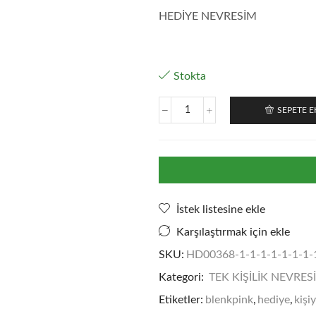
fiyat:
a
HEDİYE NEVRESİM
1.600,00 ₺.
fi
1
Stokta
SEPETE E
BLACK
PINK
BASKILI
NEVRESİM
TAKIMI
adet
İstek listesine ekle
Karşılaştırmak için ekle
SKU:
HD00368-1-1-1-1-1-1-1-1
Kategori:
TEK KİŞİLİK NEVRES
Etiketler:
blenkpink
,
hediye
,
kişi