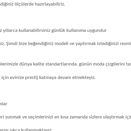
ğiniz ölçülerde hazırlayabiliriz.
z yıllarca kullanabilirsiniz günlük kullanıma uygundur
z. Şimdi bize beğendiğiniz modeli ve yaptırmak istediğinizi resmi
imlerimizle dünya kalite standartlarında, günün moda çizgilerini t
er için evinize prestij katmaya devam etmekteyiz.
mlar
kleri sunmak ve seçimlerinizi en kısa zamanda sizlere ulaştırmak iç
rını sıkça kullanmaktayız.