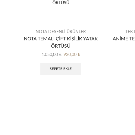
NOTA DESENLİ ÜRÜNLER
TEK 
NOTA TEMALI ÇİFT KİŞİLİK YATAK
ANİME TE
ÖRTÜSÜ
Orijinal
Şu
1.050,00
₺
930,00
₺
fiyat:
andaki
1.050,00 ₺.
fiyat:
SEPETE EKLE
930,00 ₺.