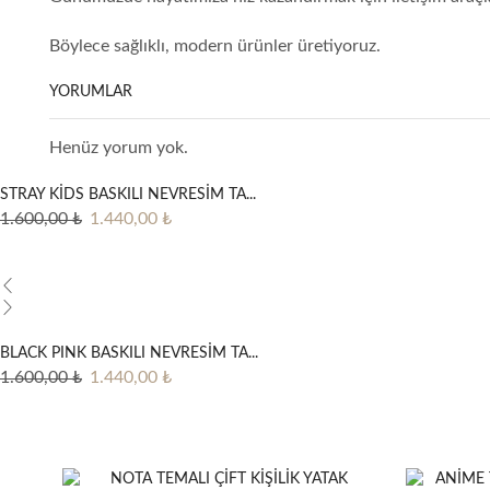
Böylece sağlıklı, modern ürünler üretiyoruz.
YORUMLAR
Henüz yorum yok.
STRAY KİDS BASKILI NEVRESİM TA...
Orijinal
Şu
1.600,00
₺
1.440,00
₺
fiyat:
andaki
1.600,00 ₺.
fiyat:
1.440,00 ₺.
BLACK PINK BASKILI NEVRESİM TA...
Orijinal
Şu
1.600,00
₺
1.440,00
₺
fiyat:
andaki
1.600,00 ₺.
fiyat:
1.440,00 ₺.