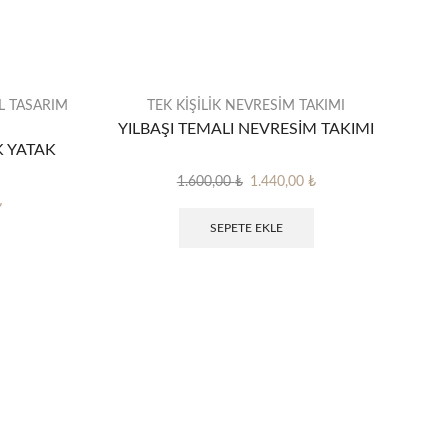
L TASARIM
TEK KİŞİLİK NEVRESİM TAKIMI
YILBAŞI TEMALI NEVRESİM TAKIMI
İK YATAK
Orijinal
Şu
1.600,00
₺
1.440,00
₺
Şu
fiyat:
andaki
₺
andaki
1.600,00 ₺.
fiyat:
SEPETE EKLE
.
fiyat:
1.440,00 ₺.
1.800,00 ₺.
S