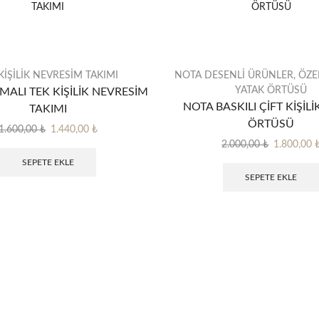
KİŞİLİK NEVRESİM TAKIMI
NOTA DESENLİ ÜRÜNLER
,
ÖZE
YATAK ÖRTÜSÜ
MALI TEK KİŞİLİK NEVRESİM
NOTA BASKILI ÇİFT KİŞİL
TAKIMI
ÖRTÜSÜ
Orijinal
Şu
1.600,00
₺
1.440,00
₺
fiyat:
andaki
Orijinal
2.000,00
₺
1.800,00
1.600,00 ₺.
fiyat:
fiyat:
SEPETE EKLE
1.440,00 ₺.
2.000,00 ₺
SEPETE EKLE