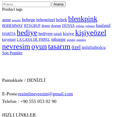
Arama
Product tags
blenkpink
anne
bebege
bebek
bebegeözel
anneler
haaland
BOHEMWAY
BTSGRUP
dogm
dogum
DÜNYA
gelişim
gelişimi
hediye
kişiyeözel
kişiye
hediyem
HARİTA
isimli
mbappe
kşiyeözel
LA CASA DE PAPEL
minder
minderi
nevresim
oyun
tasarım
özel
ünlüfutbolcu
Son
Popüler
Pamukkale / DENİZLİ
E-Posta:
resimlinevresim@gmail.com
Telefon : +90 555 053 02 90
HIZLI LİNKLER