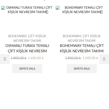
BOHEMWAY
,
ÇİFT KİŞİLİK
BOHEMWAY
,
ÇİFT KİŞİLİK
NEVRESİM TAKIMI
NEVRESİM TAKIMI
OSMANLI TURASI TEMALI
BOHEMWAY TEMALI ÇİFT
ÇİFT KİŞİLİK NEVRESİM
KİŞİLİK NEVRESİM TAKIMI
TAKIMI
Orijinal
Şu
Orijinal
Şu
1.800,00
₺
1.680,00
₺
1.800,00
₺
1.680,00
₺
fiyat:
andaki
fiyat:
andaki
1.800,00 ₺.
fiyat:
1.800,00 ₺.
fiyat:
SEPETE EKLE
SEPETE EKLE
1.680,00 ₺.
1.680,0