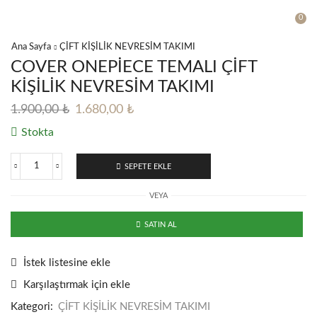
0
Ana Sayfa
ÇİFT KİŞİLİK NEVRESİM TAKIMI
COVER ONEPİECE TEMALI ÇİFT
KİŞİLİK NEVRESİM TAKIMI
Orijinal
Şu
1.900,00
₺
1.680,00
₺
fiyat:
andaki
Stokta
1.900,00 ₺.
fiyat:
1.680,00 ₺.
SEPETE EKLE
COVER
ONEPİECE
VEYA
TEMALI
ÇİFT
KİŞİLİK
SATIN AL
NEVRESİM
TAKIMI
adet
İstek listesine ekle
Karşılaştırmak için ekle
Kategori:
ÇİFT KİŞİLİK NEVRESİM TAKIMI