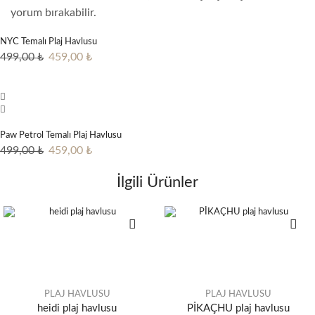
yorum bırakabilir.
NYC Temalı Plaj Havlusu
Orijinal
Şu
499,00
₺
459,00
₺
fiyat:
andaki
499,00 ₺.
fiyat:
459,00 ₺.
Paw Petrol Temalı Plaj Havlusu
Orijinal
Şu
499,00
₺
459,00
₺
fiyat:
andaki
İlgili Ürünler
499,00 ₺.
fiyat:
459,00 ₺.
PLAJ HAVLUSU
PLAJ HAVLUSU
heidi plaj havlusu
PİKAÇHU plaj havlusu