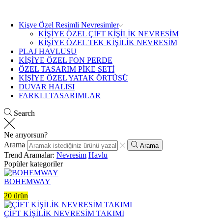
Kişye Özel Resimli Nevresimler
KİŞİYE ÖZEL ÇİFT KİŞİLİK NEVRESİM
KİŞİYE ÖZEL TEK KİŞİLİK NEVRESİM
PLAJ HAVLUSU
KİŞİYE ÖZEL FON PERDE
ÖZEL TASARIM PİKE SETİ
KİŞİYE ÖZEL YATAK ÖRTÜSÜ
DUVAR HALISI
FARKLI TASARIMLAR
Search
Ne arıyorsun?
Arama
Arama
Trend Aramalar:
Nevresim
Havlu
Popüler kategoriler
BOHEMWAY
20 ürün
ÇİFT KİŞİLİK NEVRESİM TAKIMI