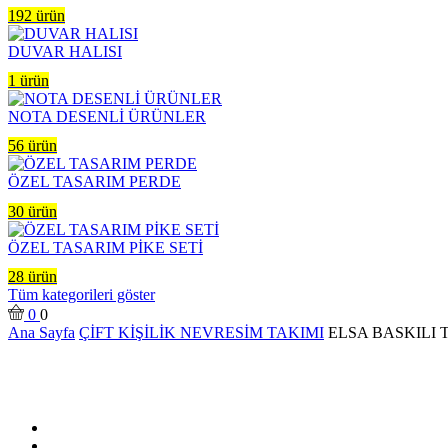
192 ürün
DUVAR HALISI
1 ürün
NOTA DESENLİ ÜRÜNLER
56 ürün
ÖZEL TASARIM PERDE
30 ürün
ÖZEL TASARIM PİKE SETİ
28 ürün
Tüm kategorileri göster
0
0
Ana Sayfa
ÇİFT KİŞİLİK NEVRESİM TAKIMI
ELSA BASKILI 