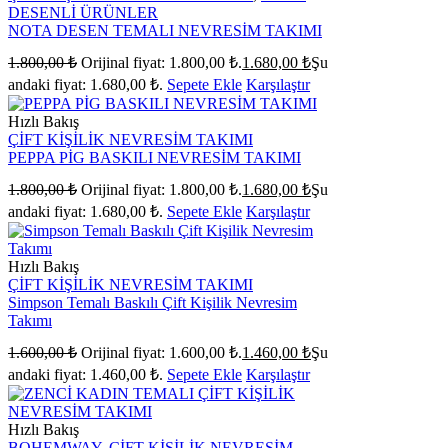
DESENLİ ÜRÜNLER
NOTA DESEN TEMALI NEVRESİM TAKIMI
1.800,00
₺
Orijinal fiyat: 1.800,00 ₺.
1.680,00
₺
Şu
andaki fiyat: 1.680,00 ₺.
Sepete Ekle
Karşılaştır
Hızlı Bakış
ÇİFT KİŞİLİK NEVRESİM TAKIMI
PEPPA PİG BASKILI NEVRESİM TAKIMI
1.800,00
₺
Orijinal fiyat: 1.800,00 ₺.
1.680,00
₺
Şu
andaki fiyat: 1.680,00 ₺.
Sepete Ekle
Karşılaştır
Hızlı Bakış
ÇİFT KİŞİLİK NEVRESİM TAKIMI
Simpson Temalı Baskılı Çift Kişilik Nevresim
Takımı
1.600,00
₺
Orijinal fiyat: 1.600,00 ₺.
1.460,00
₺
Şu
andaki fiyat: 1.460,00 ₺.
Sepete Ekle
Karşılaştır
Hızlı Bakış
BOHEMWAY
,
ÇİFT KİŞİLİK NEVRESİM