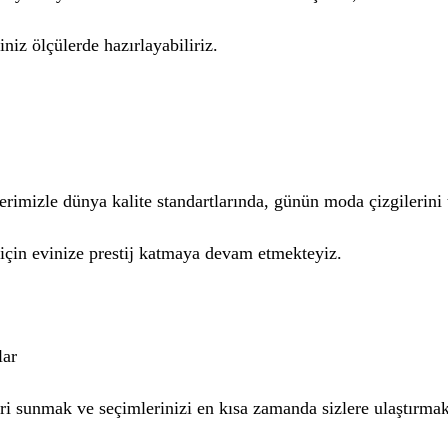
niz ölçülerde hazırlayabiliriz.
lerimizle dünya kalite standartlarında, günün moda çizgilerini
r için evinize prestij katmaya devam etmekteyiz.
lar
leri sunmak ve seçimlerinizi en kısa zamanda sizlere ulaştırma