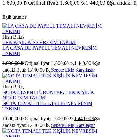
1.600,00
₺
Orijinal fiyat: 1.600,00 ₺.
1.440,00
₺
Şu andaki fi
İlgili ürünler
Hızlı Bakış
TEK KİŞİLİK NEVRESİM TAKIMI
LA CASA DE PAPELL TEMALI NEVRESİM
TAKIMI
1.600,00
₺
Orijinal fiyat: 1.600,00 ₺.
1.440,00
₺
Şu
andaki fiyat: 1.440,00 ₺.
Sepete Ekle
Karşılaştır
Hızlı Bakış
NOTA DESENLİ ÜRÜNLER
,
TEK KİŞİLİK
NEVRESİM TAKIMI
NOTA TEMALI TEK KİŞİLİK NEVRESİM
TAKIMI
1.600,00
₺
Orijinal fiyat: 1.600,00 ₺.
1.440,00
₺
Şu
andaki fiyat: 1.440,00 ₺.
Sepete Ekle
Karşılaştır