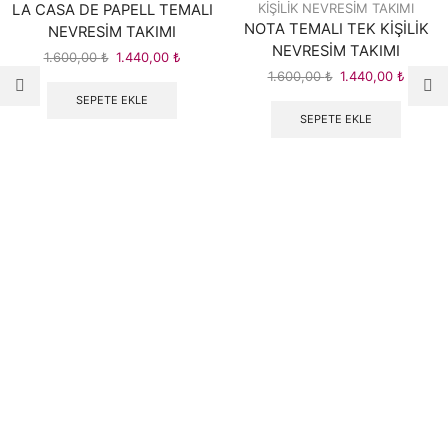
KİŞİLİK NEVRESİM TAKIMI
LA CASA DE PAPELL TEMALI
NOTA TEMALI TEK KİŞİLİK
NEVRESİM TAKIMI
NEVRESİM TAKIMI
1.600,00
₺
Orijinal
1.440,00
₺
Şu
fiyat:
andaki
1.600,00
₺
Orijinal
1.440,00
₺
Şu
1.600,00 ₺.
fiyat:
fiyat:
andaki
SEPETE EKLE
1.440,00 ₺.
1.600,00 ₺.
fiyat:
SEPETE EKLE
1.440,