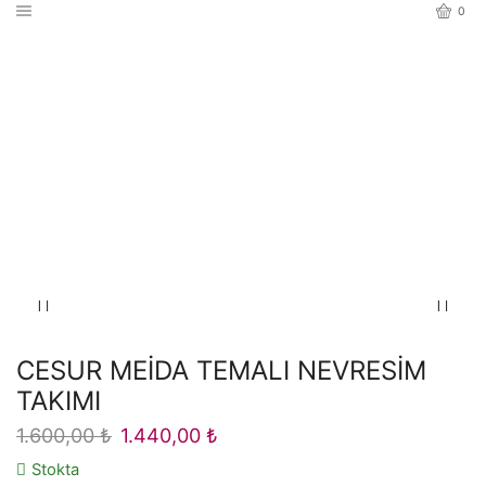
0
Ana Sayfa
TEK KİŞİLİK NEVRESİM TAKIMI
CESUR MEİDA TEMALI NEVRESİM
TAKIMI
1.600,00
₺
Orijinal
1.440,00
₺
Şu
fiyat:
andaki
Stokta
1.600,00 ₺.
fiyat: