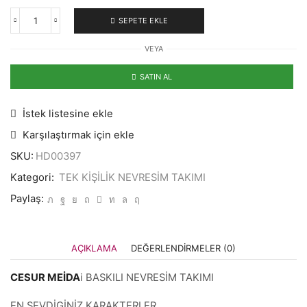
1.440,00 ₺.
SEPETE EKLE
CESUR
MEİDA
VEYA
TEMALI
NEVRESİM
TAKIMI
SATIN AL
adet
İstek listesine ekle
Karşılaştırmak için ekle
SKU:
HD00397
Kategori:
TEK KİŞİLİK NEVRESİM TAKIMI
Paylaş:
AÇIKLAMA
DEĞERLENDIRMELER (0)
CESUR MEİDA
i BASKILI NEVRESİM TAKIMI
EN SEVDİGİNİZ KARAKTERLER