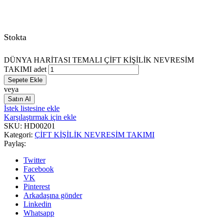
Stokta
DÜNYA HARİTASI TEMALI ÇİFT KİŞİLİK NEVRESİM
TAKIMI adet
Sepete Ekle
veya
Satın Al
İstek listesine ekle
Karşılaştırmak için ekle
SKU:
HD00201
Kategori:
ÇİFT KİŞİLİK NEVRESİM TAKIMI
Paylaş:
Twitter
Facebook
VK
Pinterest
Arkadaşına gönder
Linkedin
Whatsapp