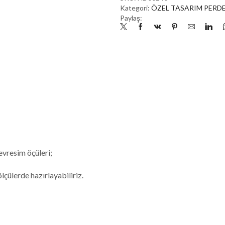
Kategori:
ÖZEL TASARIM PERD
Paylaş:
evresim öçüleri;
çülerde hazırlayabiliriz.