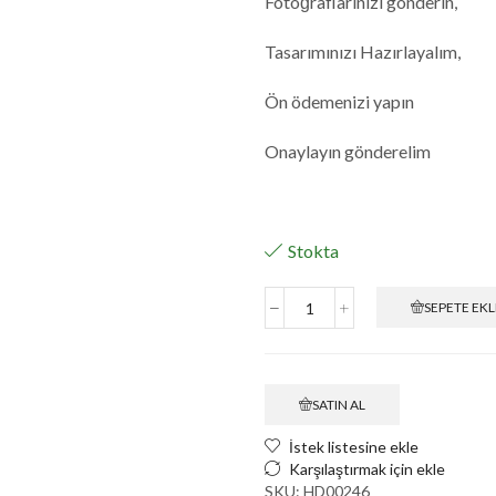
Fotoğraflarınızı gönderin,
Tasarımınızı Hazırlayalım,
Ön ödemenizi yapın
Onaylayın gönderelim
Stokta
SEPETE EKL
AT
TEMALI
FON
PERDE
adet
SATIN AL
İstek listesine ekle
Karşılaştırmak için ekle
SKU:
HD00246