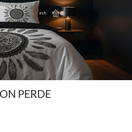
IM PİKE SETİ
Search
0
FON PERDE
 ₺.