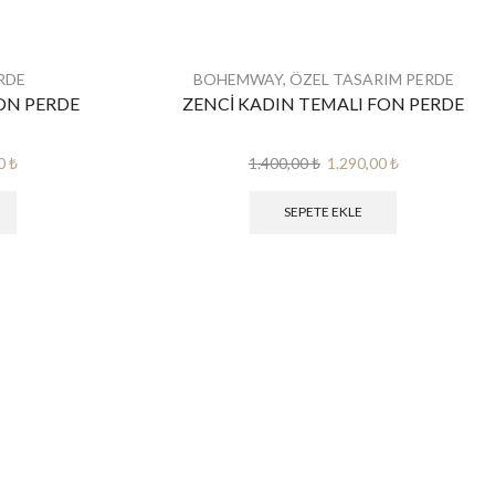
RDE
BOHEMWAY
,
ÖZEL TASARIM PERDE
ON PERDE
ZENCİ KADIN TEMALI FON PERDE
Şu
Orijinal
Şu
00
₺
1.400,00
₺
1.290,00
₺
andaki
fiyat:
andaki
 ₺.
fiyat:
1.400,00 ₺.
fiyat:
SEPETE EKLE
1.290,00 ₺.
1.290,00 ₺.