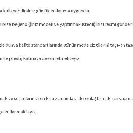
ca kullanabilirsiniz günlük kullanıma uygundur
 bize beğendiğiniz modeli ve yaptırmak istediğinizi resmi gönderin
zle dünya kalite standartlarında, günün moda çizgilerini taşıyan ta
evinize prestij katmaya devam etmekteyiz.
nmak ve seçimlerinizi en kısa zamanda sizlere ulaştırmak için yapma
ça kullanmaktayız.