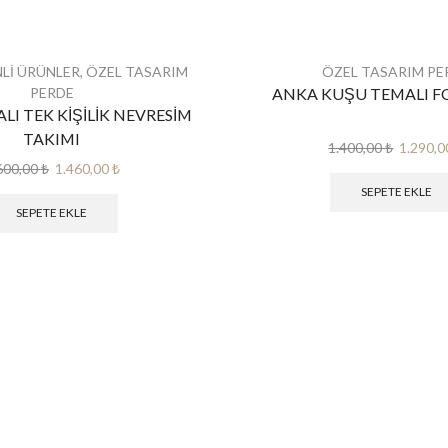
Lİ ÜRÜNLER
,
ÖZEL TASARIM
ÖZEL TASARIM PE
PERDE
ANKA KUŞU TEMALI F
I TEK KİŞİLİK NEVRESİM
TAKIMI
Orijinal
1.400,00
₺
1.290,
Orijinal
Şu
fiyat:
600,00
₺
1.460,00
₺
fiyat:
andaki
1.400,00
SEPETE EKLE
1.600,00 ₺.
fiyat:
SEPETE EKLE
1.460,00 ₺.