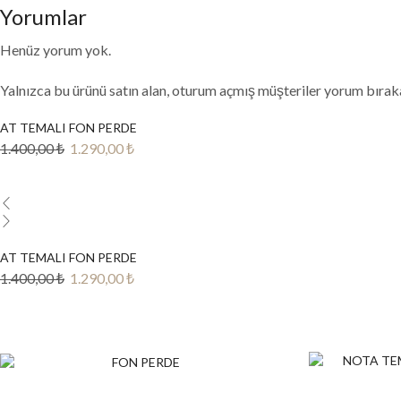
Yorumlar
Henüz yorum yok.
Yalnızca bu ürünü satın alan, oturum açmış müşteriler yorum bıraka
AT TEMALI FON PERDE
Orijinal
Şu
1.400,00
₺
1.290,00
₺
fiyat:
andaki
1.400,00 ₺.
fiyat:
1.290,00 ₺.
AT TEMALI FON PERDE
Orijinal
Şu
1.400,00
₺
1.290,00
₺
fiyat:
andaki
1.400,00 ₺.
fiyat:
1.290,00 ₺.