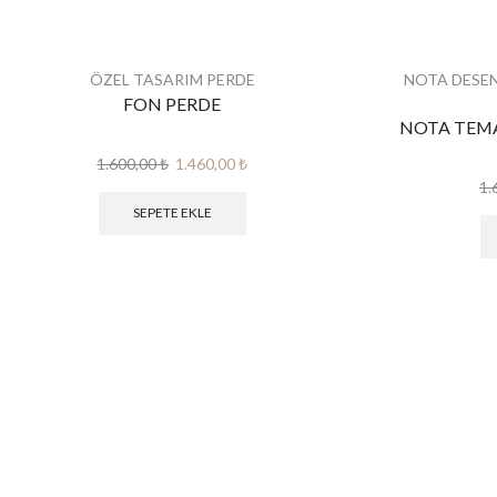
ÖZEL TASARIM PERDE
NOTA DESEN
FON PERDE
NOTA TEMAL
Orijinal
Şu
1.600,00
₺
1.460,00
₺
fiyat:
andaki
1.
1.600,00 ₺.
fiyat:
SEPETE EKLE
1.460,00 ₺.