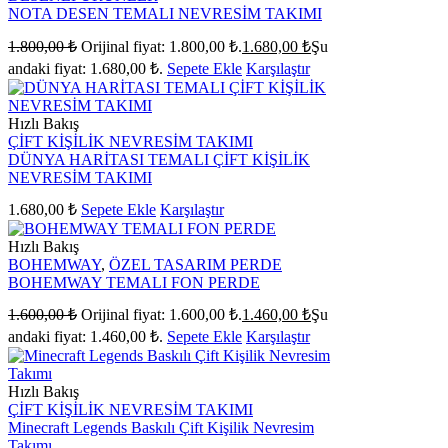
NOTA DESEN TEMALI NEVRESİM TAKIMI
1.800,00
₺
Orijinal fiyat: 1.800,00 ₺.
1.680,00
₺
Şu
andaki fiyat: 1.680,00 ₺.
Sepete Ekle
Karşılaştır
Hızlı Bakış
ÇİFT KİŞİLİK NEVRESİM TAKIMI
DÜNYA HARİTASI TEMALI ÇİFT KİŞİLİK
NEVRESİM TAKIMI
1.680,00
₺
Sepete Ekle
Karşılaştır
Hızlı Bakış
BOHEMWAY
,
ÖZEL TASARIM PERDE
BOHEMWAY TEMALI FON PERDE
1.600,00
₺
Orijinal fiyat: 1.600,00 ₺.
1.460,00
₺
Şu
andaki fiyat: 1.460,00 ₺.
Sepete Ekle
Karşılaştır
Hızlı Bakış
ÇİFT KİŞİLİK NEVRESİM TAKIMI
Minecraft Legends Baskılı Çift Kişilik Nevresim
Takımı