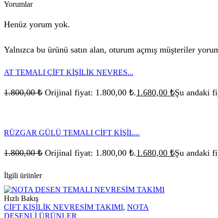
Yorumlar
Henüz yorum yok.
Yalnızca bu ürünü satın alan, oturum açmış müşteriler yorum
AT TEMALI ÇİFT KİŞİLİK NEVRES...
1.800,00
₺
Orijinal fiyat: 1.800,00 ₺.
1.680,00
₺
Şu andaki fi
RÜZGAR GÜLÜ TEMALI ÇİFT KİŞİL...
1.800,00
₺
Orijinal fiyat: 1.800,00 ₺.
1.680,00
₺
Şu andaki fi
İlgili ürünler
Hızlı Bakış
ÇİFT KİŞİLİK NEVRESİM TAKIMI
,
NOTA
DESENLİ ÜRÜNLER