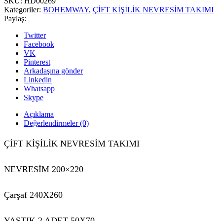
SKU:
HD00269
Kategoriler:
BOHEMWAY
,
ÇİFT KİŞİLİK NEVRESİM TAKIMI
Paylaş:
Twitter
Facebook
VK
Pinterest
Arkadaşına gönder
Linkedin
Whatsapp
Skype
Açıklama
Değerlendirmeler (0)
ÇİFT KİŞİLİK NEVRESİM TAKIMI
NEVRESİM 200×220
Çarşaf 240X260
YASTIK 2 ADET 50X70