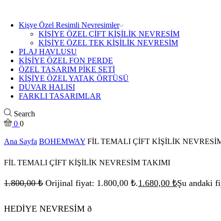
Kişye Özel Resimli Nevresimler
KİŞİYE ÖZEL ÇİFT KİŞİLİK NEVRESİM
KİŞİYE ÖZEL TEK KİŞİLİK NEVRESİM
PLAJ HAVLUSU
KİŞİYE ÖZEL FON PERDE
ÖZEL TASARIM PİKE SETİ
KİŞİYE ÖZEL YATAK ÖRTÜSÜ
DUVAR HALISI
FARKLI TASARIMLAR
Search
0
0
Ana Sayfa
BOHEMWAY
FİL TEMALI ÇİFT KİŞİLİK NEVRESİ
FİL TEMALI ÇİFT KİŞİLİK NEVRESİM TAKIMI
1.800,00
₺
Orijinal fiyat: 1.800,00 ₺.
1.680,00
₺
Şu andaki fi
HEDİYE NEVRESİM ð