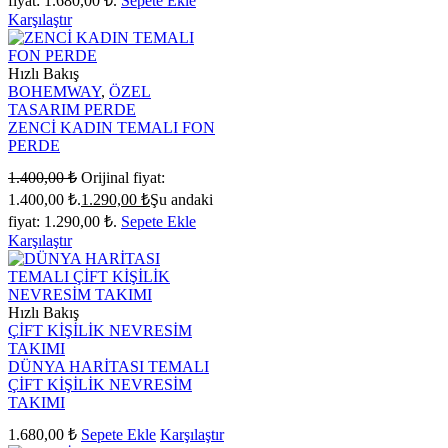
fiyat: 1.680,00 ₺.
Sepete Ekle
Karşılaştır
Hızlı Bakış
BOHEMWAY
,
ÖZEL
TASARIM PERDE
ZENCİ KADIN TEMALI FON
PERDE
1.400,00
₺
Orijinal fiyat:
1.400,00 ₺.
1.290,00
₺
Şu andaki
fiyat: 1.290,00 ₺.
Sepete Ekle
Karşılaştır
Hızlı Bakış
ÇİFT KİŞİLİK NEVRESİM
TAKIMI
DÜNYA HARİTASI TEMALI
ÇİFT KİŞİLİK NEVRESİM
TAKIMI
1.680,00
₺
Sepete Ekle
Karşılaştır