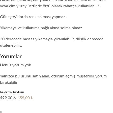
veya çim yüzey üstünde örtü olarak rahatça kullanılabilir.
Güneşte/klorda renk solması yapmaz.
Yıkamaya ve kullanıma bağlı akma solma olmaz.
30 derecede hassas yıkamayla yıkanılabilir, düşük derecede
ütülenebilir..
Yorumlar
Henüz yorum yok.
Yalnızca bu ürünü satın alan, oturum açmış müşteriler yorum
bırakabilir.
heidi plaj havlusu
Orijinal
Şu
499,00
₺
459,00
₺
fiyat:
andaki
499,00 ₺.
fiyat: