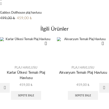
459,00 ₺.
Gabbys Dollhouse plaj havlusu
Orijinal
Şu
499,00
₺
459,00
₺
fiyat:
andaki
İlgili Ürünler
499,00 ₺.
fiyat:
459,00 ₺.
PLAJ HAVLUSU
PLAJ HAVLUSU
Karlar Ülkesi Temalı Plaj
Akvaryum Temalı Plaj Havlusu
Havlusu
459,00
₺
459,00
₺
SEPETE EKLE
SEPETE EKLE