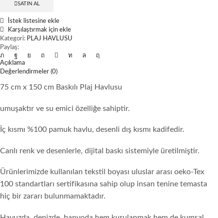
adet
SATIN AL
İstek listesine ekle
Karşılaştırmak için ekle
Kategori:
PLAJ HAVLUSU
Paylaş:
Açıklama
Değerlendirmeler (0)
75 cm x 150 cm Baskılı Plaj Havlusu
umuşaktır ve su emici özelliğe sahiptir.
İç kısmı %100 pamuk havlu, desenli dış kısmı kadifedir.
Canlı renk ve desenlerle, dijital baskı sistemiyle üretilmiştir.
Ürünlerimizde kullanılan tekstil boyası uluslar arası oeko-Tex
100 standartları sertifikasına sahip olup insan tenine temasta
hiç bir zararı bulunmamaktadır.
Havuzda, denizde, banyoda hem kurulanmak hem de kumsal