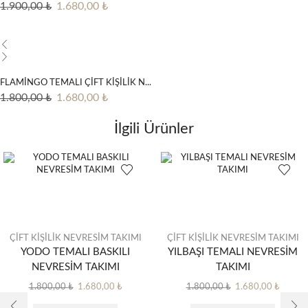
Orijinal
Şu
1.900,00
₺
1.680,00
₺
fiyat:
andaki
1.900,00 ₺.
fiyat:
1.680,00 ₺.
FLAMİNGO TEMALI ÇİFT KİŞİLİK N...
Orijinal
Şu
1.800,00
₺
1.680,00
₺
fiyat:
andaki
İlgili Ürünler
1.800,00 ₺.
fiyat:
1.680,00 ₺.
ÇİFT KİŞİLİK NEVRESİM TAKIMI
ÇİFT KİŞİLİK NEVRESİM TAKIMI
YODO TEMALI BASKILI
YILBAŞI TEMALI NEVRESİM
NEVRESİM TAKIMI
TAKIMI
Orijinal
Şu
Orijinal
Şu
1.800,00
₺
1.680,00
₺
1.800,00
₺
1.680,00
₺
fiyat:
andaki
fiyat:
andaki