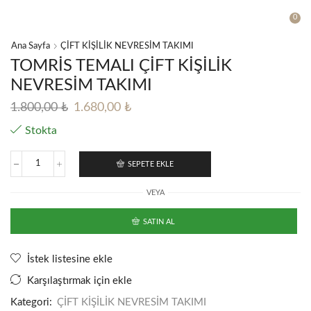
0
Ana Sayfa
ÇİFT KİŞİLİK NEVRESİM TAKIMI
TOMRİS TEMALI ÇİFT KİŞİLİK
NEVRESİM TAKIMI
Orijinal
Şu
1.800,00
₺
1.680,00
₺
fiyat:
andaki
Stokta
1.800,00 ₺.
fiyat:
1.680,00 ₺.
SEPETE EKLE
TOMRİS
TEMALI
VEYA
ÇİFT
KİŞİLİK
NEVRESİM
SATIN AL
TAKIMI
adet
İstek listesine ekle
Karşılaştırmak için ekle
Kategori:
ÇİFT KİŞİLİK NEVRESİM TAKIMI