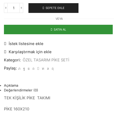
SEPETE EKLE
UNICORN
TEMALI
VEYA
TEK
KİŞİLİK
PİKE
SATIN AL
TAKIMI
adet
İstek listesine ekle
Karşılaştırmak için ekle
Kategori:
ÖZEL TASARIM PİKE SETİ
Paylaş:
Açıklama
Değerlendirmeler (0)
TEK KİŞİLİK PİKE TAKIMI
PİKE 160X210