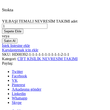
Stokta
YILBAŞI TEMALI NEVRESİM TAKIMI adet
Sepete Ekle
veya
Satın Al
İstek listesine ekle
Karşılaştırmak için ekle
SKU:
HD00392-1-1-1-1-1-1-1-1-1-1-2-1-1
Kategori:
ÇİFT KİŞİLİK NEVRESİM TAKIMI
Paylaş:
Twitter
Facebook
VK
Pinterest
Arkadaşına gönder
Linkedin
Whatsapp
Skype