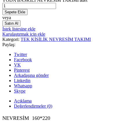
YODA BASKILI NEVRESİM TAKIMI adet
Sepete Ekle
veya
Satın Al
İstek listesine ekle
Karşılaştırmak için ekle
Kategori:
TEK KİŞİLİK NEVRESİM TAKIMI
Paylaş:
Twitter
Facebook
VK
Pinterest
Arkadaşına gönder
Linkedin
Whatsapp
Skype
Açıklama
Değerlendirmeler (0)
NEVRESİM 160*220